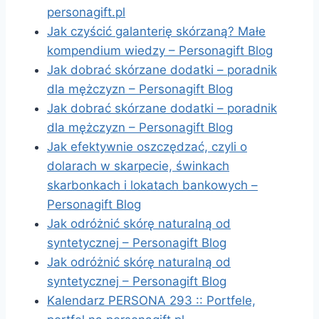
personagift.pl
Jak czyścić galanterię skórzaną? Małe
kompendium wiedzy – Personagift Blog
Jak dobrać skórzane dodatki – poradnik
dla mężczyzn – Personagift Blog
Jak dobrać skórzane dodatki – poradnik
dla mężczyzn – Personagift Blog
Jak efektywnie oszczędzać, czyli o
dolarach w skarpecie, świnkach
skarbonkach i lokatach bankowych –
Personagift Blog
Jak odróżnić skórę naturalną od
syntetycznej – Personagift Blog
Jak odróżnić skórę naturalną od
syntetycznej – Personagift Blog
Kalendarz PERSONA 293 :: Portfele,