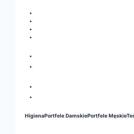
Higiena
Portfele Damskie
Portfele Męskie
Te