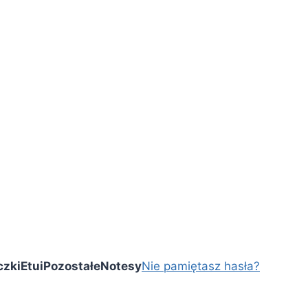
czki
Etui
Pozostałe
Notesy
Nie pamiętasz hasła?