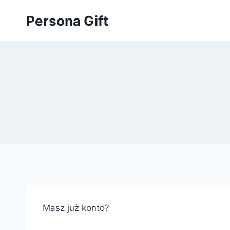
Przejdź
Persona Gift
do
treści
Masz już konto?