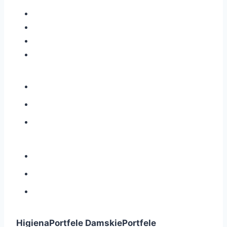
Higiena
Portfele Damskie
Portfele