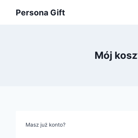
Przejdź
Persona Gift
do
treści
Mój koszy
Masz już konto?