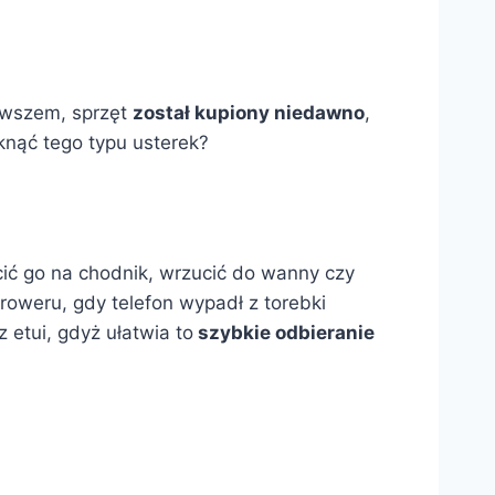
Owszem, sprzęt
został kupiony niedawno
,
iknąć tego typu usterek?
cić go na chodnik, wrzucić do wanny czy
oweru, gdy telefon wypadł z torebki
 etui, gdyż ułatwia to
szybkie odbieranie