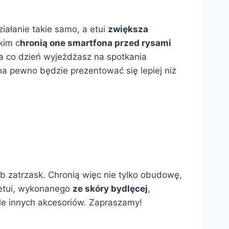
iałanie takie samo, a etui
zwiększa
kim c
hronią one smartfona przed rysami
na co dzień wyjeżdżasz na spotkania
na pewno będzie prezentować się lepiej niż
b zatrzask. Chronią więc nie tylko obudowę,
 etui, wykonanego
ze skóry bydlęcej
,
le innych akcesoriów. Zapraszamy!