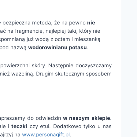
le bezpieczna metoda, że na pewno
nie
 na fragmencie, najlepiej taki, który nie
wspomnianą już wodą z octem i mieszanką
ż pod nazwą
wodorowinianu potasu
.
na powierzchni skóry. Następnie doczyszczamy
ównież wazeliną. Drugim skutecznym sposobem
 zapraszamy do odwiedzin
w naszym sklepie
.
ale i
teczki
czy etui. Dodatkowo tylko u nas
ajrzyj na
www.personagift.pl
.