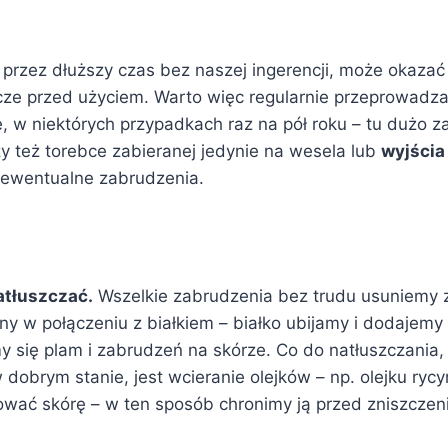
przez dłuższy czas bez naszej ingerencji, może okazać s
cze przed użyciem. Warto więc regularnie przeprowadza
e, w niektórych przypadkach raz na pół roku – tu dużo z
y też torebce zabieranej jedynie na wesela lub
wyjścia
j ewentualne zabrudzenia.
atłuszczać.
Wszelkie zabrudzenia bez trudu usuniemy z
ny w połączeniu z białkiem – białko ubijamy i dodajemy d
 się plam i zabrudzeń na skórze. Co do natłuszczania,
 dobrym stanie, jest wcieranie olejków – np. olejku ry
ować skórę – w ten sposób chronimy ją przed zniszczeni