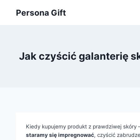
Przejdź
Persona Gift
do
treści
Jak czyścić galanterię 
Kiedy kupujemy produkt z prawdziwej skóry – 
staramy się impregnować
, czyścić zabrudz