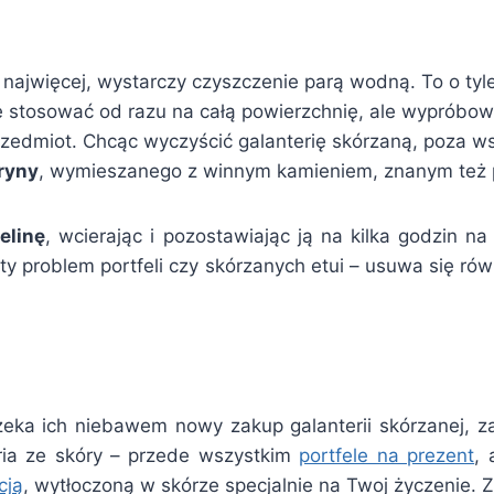
najwięcej, wystarczy czyszczenie parą wodną. To o ty
e stosować od razu na całą powierzchnię, ale wypróbować
zedmiot. Chcąc wyczyścić galanterię skórzaną, poza 
ryny
, wymieszanego z winnym kamieniem, znanym te
elinę
, wcierając i pozostawiając ją na kilka godzin 
ty problem portfeli czy skórzanych etui – usuwa się r
 czeka ich niebawem nowy zakup galanterii skórzanej,
ria ze skóry – przede wszystkim
portfele na prezent
, 
cją
, wytłoczoną w skórze specjalnie na Twoj życzenie. Z